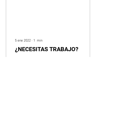
5 ene 2022
∙
1
min
¿NECESITAS TRABAJO?
Podemos ayudarte. Más
información en el número de
teléfono que aparece en el
cartel o visitando los locales
de la asociación.
37
0