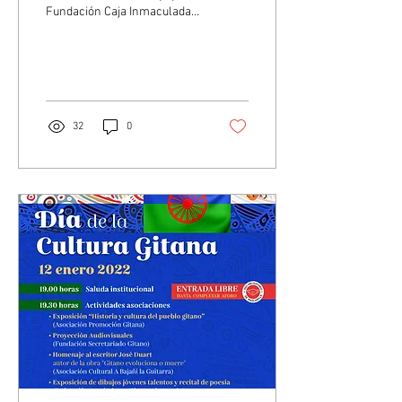
Fundación Caja Inmaculada
hemos podido adquirir
tablets como recurso
didáctico al...
32
0