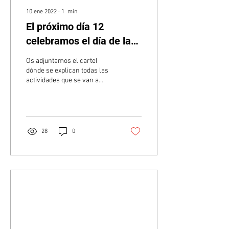
10 ene 2022
∙
1
min
El próximo día 12
celebramos el día de la
cultura gitana!
Os adjuntamos el cartel
dónde se explican todas las
actividades que se van a
realizar en la Casa de las
Culturas, C/ José Palafox 29
¡OS...
28
0