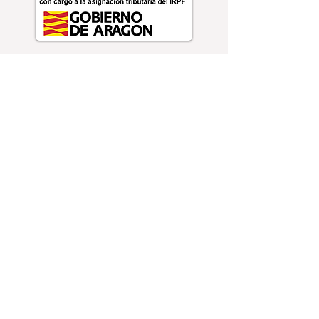
PROGRAMA
"ROMANÍ BUTÍ"
2023-2026
Convenio en
colaboración entre el
Instituto Aragonés de
Empleo y las entidades
firmantes de la
“Estrategia Aragonesa
para la inclusión y la
participación de la
población Gitana
2022-